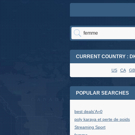
CURRENT COUNTRY : D
US
CA
GB
POPULAR SEARCHES
best deals'A=0
poly karaya et perte de poids
Streaming Sport