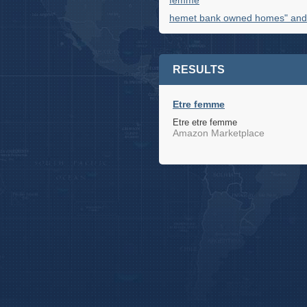
femme
hemet bank owned homes" and 
RESULTS
Etre femme
Etre etre femme
Amazon Marketplace