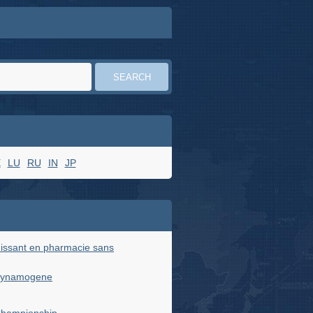
E
LU
RU
IN
JP
issant en pharmacie sans
 dynamogene