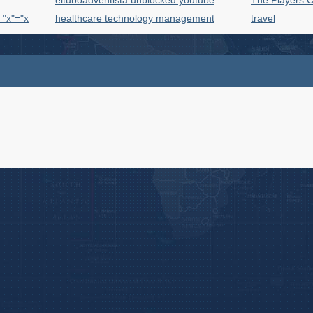
eltuboadventista unblocked youtube
The Players 
"x"="x
healthcare technology management
travel