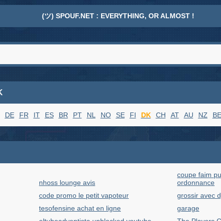
(ツ) SPOUF.NET : EVERYTHING, OR ALMOST !
K
DE
FR
IT
ES
BR
PT
NL
NO
SE
FI
DK
CH
AT
AU
NZ
B
coupe faim pu
nhoss lounge avis
ordonnance
code promo le petit vapoteur
grossir avec
tesofensine achat en ligne
garage