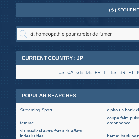
(ツ) SPOUF.NE
CURRENT COUNTRY : JP
US
CA
GB
DE
FR
IT
ES
BR
PT
POPULAR SEARCHES
Streaming Sport
alpha us bank c
coupe faim puis
femme
ordonnance
xls medical extra fort avis effets
indesirables
hemet bank own