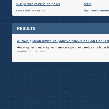
millepertuis et prise de poids
adult
swiss online casino
hair replacemen
RESULTS
Auto-hightech Ampoule pour voiture-2Pcs Cob Car Led
Auto-hightech auto-hightech ampoule pour voiture-2pcs cob car le
rueducommerce.fr