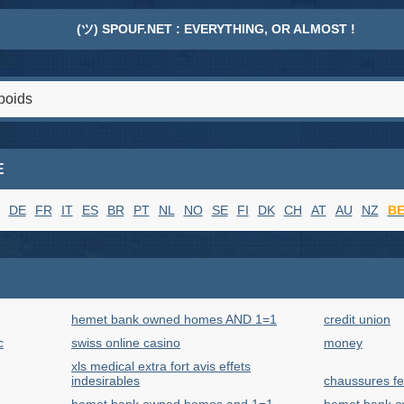
(ツ) SPOUF.NET : EVERYTHING, OR ALMOST !
E
DE
FR
IT
ES
BR
PT
NL
NO
SE
FI
DK
CH
AT
AU
NZ
B
hemet bank owned homes AND 1=1
credit union
c
swiss online casino
money
xls medical extra fort avis effets
indesirables
chaussures 