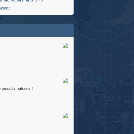
wned homes' and 'x'='x
lawyer
roduits naturels !