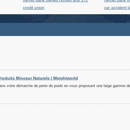
hemet bank owned homes and 1=1
hemet bank o
credit union
car accident 
 Produits Minceur Naturels | Weightworld
s votre démarche de perte de poids en vous proposant une large gamme de p