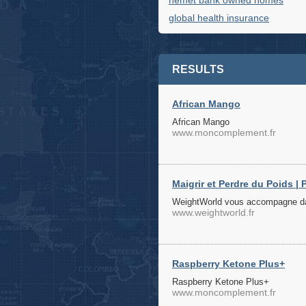
hemet bank owned homes
global health insurance
RESULTS
African Mango
African Mango
www.moncomplement.fr
Maigrir et Perdre du Poids |
WeightWorld vous accompagne dan
www.weightworld.fr
Raspberry Ketone Plus+
Raspberry Ketone Plus+
www.moncomplement.fr