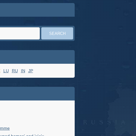
E
LU
RU
IN
JP
femme