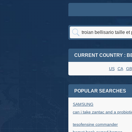
CURRENT COUNTRY : B
US
CA
GB
POPULAR SEARCHES
SAMSUNG
can i take zantac and a probioti
tesofensine commander